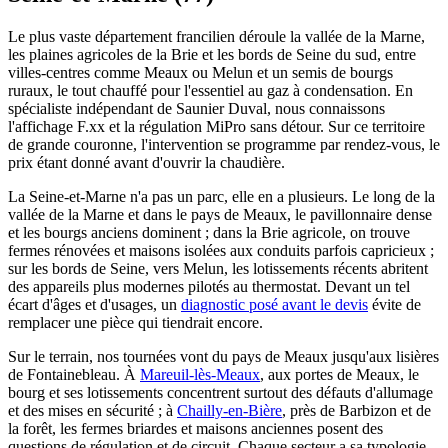
Le plus vaste département francilien déroule la vallée de la Marne,
les plaines agricoles de la Brie et les bords de Seine du sud, entre
villes-centres comme Meaux ou Melun et un semis de bourgs
ruraux, le tout chauffé pour l'essentiel au gaz à condensation. En
spécialiste indépendant de Saunier Duval, nous connaissons
l'affichage F.xx et la régulation MiPro sans détour. Sur ce territoire
de grande couronne, l'intervention se programme par rendez-vous, le
prix étant donné avant d'ouvrir la chaudière.
La Seine-et-Marne n'a pas un parc, elle en a plusieurs. Le long de la
vallée de la Marne et dans le pays de Meaux, le pavillonnaire dense
et les bourgs anciens dominent ; dans la Brie agricole, on trouve
fermes rénovées et maisons isolées aux conduits parfois capricieux ;
sur les bords de Seine, vers Melun, les lotissements récents abritent
des appareils plus modernes pilotés au thermostat. Devant un tel
écart d'âges et d'usages, un
diagnostic posé avant le devis
évite de
remplacer une pièce qui tiendrait encore.
Sur le terrain, nos tournées vont du pays de Meaux jusqu'aux lisières
de Fontainebleau. À
Mareuil-lès-Meaux
, aux portes de Meaux, le
bourg et ses lotissements concentrent surtout des défauts d'allumage
et des mises en sécurité ; à
Chailly-en-Bière
, près de Barbizon et de
la forêt, les fermes briardes et maisons anciennes posent des
questions de régulation et de circuit. Chaque secteur a sa typologie,