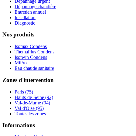
Dépannage urgent
Dépannage chaudière
Entretien annuel
Installation
Diagnostic
Nos produits
Isomax Condens
ThemaPlus Condens
Isotwin Condens
MiPro
Eau chaude sanitaire
Zones d'intervention
Paris (75)
Hauts-de-Seine (92)
Val-de-Marne (94)
Val-d'Oise (95)
Toutes les zones
Informations