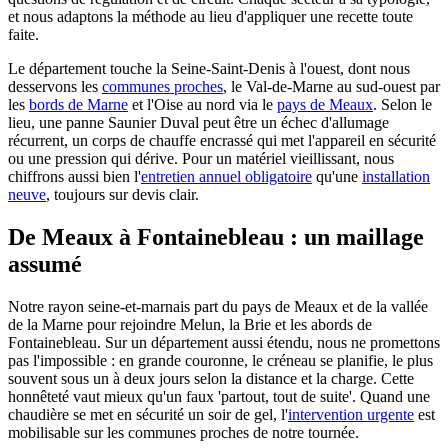
et nous adaptons la méthode au lieu d'appliquer une recette toute
faite.
Le département touche la Seine-Saint-Denis à l'ouest, dont nous
desservons les
communes proches
, le Val-de-Marne au sud-ouest par
les
bords de Marne
et l'Oise au nord via le
pays de Meaux
. Selon le
lieu, une panne Saunier Duval peut être un échec d'allumage
récurrent, un corps de chauffe encrassé qui met l'appareil en sécurité
ou une pression qui dérive. Pour un matériel vieillissant, nous
chiffrons aussi bien l'
entretien annuel obligatoire
qu'une
installation
neuve
, toujours sur devis clair.
De Meaux à Fontainebleau : un maillage
assumé
Notre rayon seine-et-marnais part du pays de Meaux et de la vallée
de la Marne pour rejoindre Melun, la Brie et les abords de
Fontainebleau. Sur un département aussi étendu, nous ne promettons
pas l'impossible : en grande couronne, le créneau se planifie, le plus
souvent sous un à deux jours selon la distance et la charge. Cette
honnêteté vaut mieux qu'un faux 'partout, tout de suite'. Quand une
chaudière se met en sécurité un soir de gel, l'
intervention urgente
est
mobilisable sur les communes proches de notre tournée.