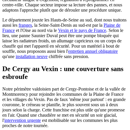
centre-ville. Chaque secteur impose sa lecture des pannes, et nous
adaptons l'approche plutôt que de dérouler une procédure unique.
Le département jouxte les Hauts-de-Seine au sud, dont nous traitons
aussi les
franges
, la Seine-Saint-Denis au sud-est par la
Plaine de
France
et l'Oise au nord via le
Vexin et le pays de France
. Selon le
lieu, une panne Saunier Duval peut être une pompe bloquée qui
laisse les radiateurs froids, un allumage capricieux ou un corps de
chauffe qui met l'appareil en sécurité. Pour un matériel à bout de
souffle, nous proposons aussi bien l'
entretien annuel obligatoire
qu'une
installation neuve
chiffrée sans pression.
De Cergy au Vexin : une couverture sans
esbroufe
Notre périmètre valdoisien part de Cergy-Pontoise et de la vallée de
Montmorency pour rejoindre les communes de la Plaine de France
et les villages du Vexin. Pas de faux 'même jour partout' : en grande
couronne, le créneau se planifie, le plus souvent sous un à deux
jours selon la charge. Cette franchise est plus utile qu'une promesse
en l'air. Quand une chaudière se met en sécurité un soir glacial,
l'
intervention urgente
est mobilisable sur les communes les plus
proches de notre tournée.