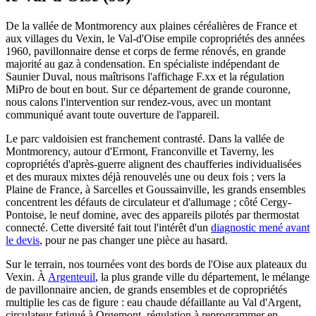
De la vallée de Montmorency aux plaines céréalières de France et
aux villages du Vexin, le Val-d'Oise empile copropriétés des années
1960, pavillonnaire dense et corps de ferme rénovés, en grande
majorité au gaz à condensation. En spécialiste indépendant de
Saunier Duval, nous maîtrisons l'affichage F.xx et la régulation
MiPro de bout en bout. Sur ce département de grande couronne,
nous calons l'intervention sur rendez-vous, avec un montant
communiqué avant toute ouverture de l'appareil.
Le parc valdoisien est franchement contrasté. Dans la vallée de
Montmorency, autour d'Ermont, Franconville et Taverny, les
copropriétés d'après-guerre alignent des chaufferies individualisées
et des muraux mixtes déjà renouvelés une ou deux fois ; vers la
Plaine de France, à Sarcelles et Goussainville, les grands ensembles
concentrent les défauts de circulateur et d'allumage ; côté Cergy-
Pontoise, le neuf domine, avec des appareils pilotés par thermostat
connecté. Cette diversité fait tout l'intérêt d'un
diagnostic mené avant
le devis
, pour ne pas changer une pièce au hasard.
Sur le terrain, nos tournées vont des bords de l'Oise aux plateaux du
Vexin. À
Argenteuil
, la plus grande ville du département, le mélange
de pavillonnaire ancien, de grands ensembles et de copropriétés
multiplie les cas de figure : eau chaude défaillante au Val d'Argent,
circulateur fatigué à Orgemont, régulation à reprogrammer en