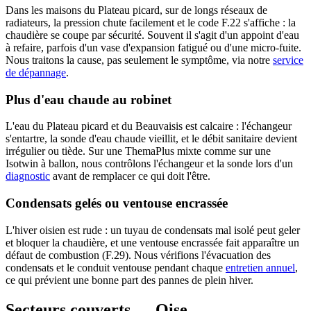
Dans les maisons du Plateau picard, sur de longs réseaux de
radiateurs, la pression chute facilement et le code F.22 s'affiche : la
chaudière se coupe par sécurité. Souvent il s'agit d'un appoint d'eau
à refaire, parfois d'un vase d'expansion fatigué ou d'une micro-fuite.
Nous traitons la cause, pas seulement le symptôme, via notre
service
de dépannage
.
Plus d'eau chaude au robinet
L'eau du Plateau picard et du Beauvaisis est calcaire : l'échangeur
s'entartre, la sonde d'eau chaude vieillit, et le débit sanitaire devient
irrégulier ou tiède. Sur une ThemaPlus mixte comme sur une
Isotwin à ballon, nous contrôlons l'échangeur et la sonde lors d'un
diagnostic
avant de remplacer ce qui doit l'être.
Condensats gelés ou ventouse encrassée
L'hiver oisien est rude : un tuyau de condensats mal isolé peut geler
et bloquer la chaudière, et une ventouse encrassée fait apparaître un
défaut de combustion (F.29). Nous vérifions l'évacuation des
condensats et le conduit ventouse pendant chaque
entretien annuel
,
ce qui prévient une bonne part des pannes de plein hiver.
Secteurs couverts — Oise