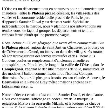
L'Oise est un département tout en contrastes pour qui entretient une
chaudière : entre le
Plateau picard
céréalier, les villes-relais des
vallées et la couronne résidentielle proche de Paris, le parc
d'appareils Saunier Duval y est dense et varié. Spécialiste
indépendant de la marque, nous y planifions nos interventions sur
rendez-vous, de façon à grouper les déplacements et tenir un
créneau ferme plutôt qu'une promesse vague.
Notre lecture du 60 est géographique avant d'être commerciale. Sur
le
Plateau picard
, autour de Saint-Just-en-Chaussée, de Froissy ou
de Crèvecœur-le-Grand, on intervient dans des villages très ruraux
où l'on trouve surtout des fermes restaurées et des ThemaPlus
Condens posées en remplacement d'anciennes chaudières
atmosphériques. Plus à l'est, le long de la
vallée de l'Oise
et dans le
Compiégnois
, l'habitat se densifie : maisons de ville, immeubles, et
des modèles à ballon comme l'Isotwin ou l'Isomax Condens
dimensionnés pour de plus gros besoins en eau chaude. À l'ouest, le
Beauvaisis
et le Pays de Bray mêlent maisons anciennes et
lotissements récents.
Notre métier est étroit et c'est voulu : Saunier Duval, et rien d'autre.
Nous connaissons l'affichage en codes F.xx de la marque, la
régulation MiPro et la passerelle MiLink, et la logique de chaque
gamme. Cela change la durée d'une intervention : un défaut F.22 de