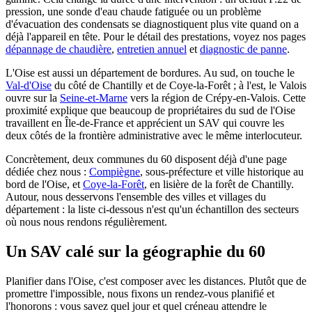
pression, une sonde d'eau chaude fatiguée ou un problème
d'évacuation des condensats se diagnostiquent plus vite quand on a
déjà l'appareil en tête. Pour le détail des prestations, voyez nos pages
dépannage de chaudière
,
entretien annuel
et
diagnostic de panne
.
L'Oise est aussi un département de bordures. Au sud, on touche le
Val-d'Oise
du côté de Chantilly et de Coye-la-Forêt ; à l'est, le Valois
ouvre sur la
Seine-et-Marne
vers la région de Crépy-en-Valois. Cette
proximité explique que beaucoup de propriétaires du sud de l'Oise
travaillent en Île-de-France et apprécient un SAV qui couvre les
deux côtés de la frontière administrative avec le même interlocuteur.
Concrètement, deux communes du 60 disposent déjà d'une page
dédiée chez nous :
Compiègne
, sous-préfecture et ville historique au
bord de l'Oise, et
Coye-la-Forêt
, en lisière de la forêt de Chantilly.
Autour, nous desservons l'ensemble des villes et villages du
département : la liste ci-dessous n'est qu'un échantillon des secteurs
où nous nous rendons régulièrement.
Un SAV calé sur la géographie du 60
Planifier dans l'Oise, c'est composer avec les distances. Plutôt que de
promettre l'impossible, nous fixons un rendez-vous planifié et
l'honorons : vous savez quel jour et quel créneau attendre le