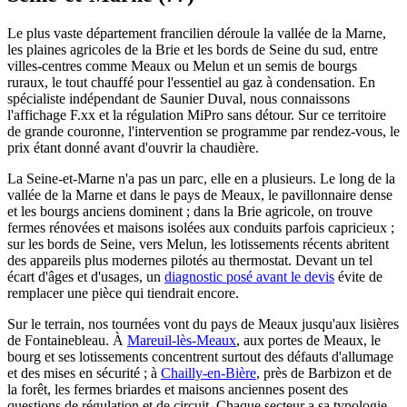
Le plus vaste département francilien déroule la vallée de la Marne,
les plaines agricoles de la Brie et les bords de Seine du sud, entre
villes-centres comme Meaux ou Melun et un semis de bourgs
ruraux, le tout chauffé pour l'essentiel au gaz à condensation. En
spécialiste indépendant de Saunier Duval, nous connaissons
l'affichage F.xx et la régulation MiPro sans détour. Sur ce territoire
de grande couronne, l'intervention se programme par rendez-vous, le
prix étant donné avant d'ouvrir la chaudière.
La Seine-et-Marne n'a pas un parc, elle en a plusieurs. Le long de la
vallée de la Marne et dans le pays de Meaux, le pavillonnaire dense
et les bourgs anciens dominent ; dans la Brie agricole, on trouve
fermes rénovées et maisons isolées aux conduits parfois capricieux ;
sur les bords de Seine, vers Melun, les lotissements récents abritent
des appareils plus modernes pilotés au thermostat. Devant un tel
écart d'âges et d'usages, un
diagnostic posé avant le devis
évite de
remplacer une pièce qui tiendrait encore.
Sur le terrain, nos tournées vont du pays de Meaux jusqu'aux lisières
de Fontainebleau. À
Mareuil-lès-Meaux
, aux portes de Meaux, le
bourg et ses lotissements concentrent surtout des défauts d'allumage
et des mises en sécurité ; à
Chailly-en-Bière
, près de Barbizon et de
la forêt, les fermes briardes et maisons anciennes posent des
questions de régulation et de circuit. Chaque secteur a sa typologie,