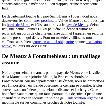
et nous adaptons la méthode au lieu d'appliquer une recette toute
faite.
Le département touche la Seine-Saint-Denis à l'ouest, dont nous
desservons les
communes proches
, le Val-de-Marne au sud-ouest par
les
bords de Marne
et l'Oise au nord via le
pays de Meaux
. Selon le
lieu, une panne Saunier Duval peut être un échec d'allumage
récurrent, un corps de chauffe encrassé qui met l'appareil en sécurité
ou une pression qui dérive. Pour un matériel vieillissant, nous
chiffrons aussi bien l'
entretien annuel obligatoire
qu'une
installation
neuve
, toujours sur devis clair.
De Meaux à Fontainebleau : un maillage
assumé
Notre rayon seine-et-marnais part du pays de Meaux et de la vallée
de la Marne pour rejoindre Melun, la Brie et les abords de
Fontainebleau. Sur un département aussi étendu, nous ne promettons
pas l'impossible : en grande couronne, le créneau se planifie, le plus
souvent sous un à deux jours selon la distance et la charge. Cette
honnêteté vaut mieux qu'un faux 'partout, tout de suite'. Quand une
chaudière se met en sécurité un soir de gel, l'
intervention urgente
est
mobilisable sur les communes proches de notre tournée.