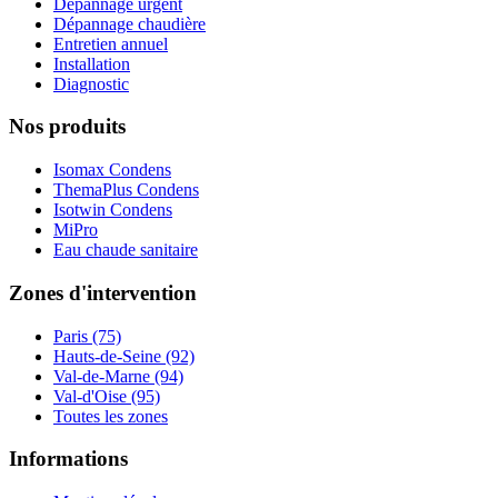
Dépannage urgent
Dépannage chaudière
Entretien annuel
Installation
Diagnostic
Nos produits
Isomax Condens
ThemaPlus Condens
Isotwin Condens
MiPro
Eau chaude sanitaire
Zones d'intervention
Paris (75)
Hauts-de-Seine (92)
Val-de-Marne (94)
Val-d'Oise (95)
Toutes les zones
Informations