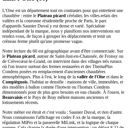
L'Oise est un département tout en contrastes pour qui entretient une
chaudière : entre le
Plateau picard
céréalier, les villes-relais des
vallées et la couronne résidentielle proche de Paris, le parc
d'appareils Saunier Duval y est dense et varié. Spécialiste
indépendant de la marque, nous y planifions nos interventions sur
rendez-vous, de façon à grouper les déplacements et tenir un
créneau ferme plutôt qu'une promesse vague.
Notre lecture du 60 est géographique avant d'être commerciale. Sur
le
Plateau picard
, autour de Saint-Just-en-Chaussée, de Froissy ou
de Crèvecœur-le-Grand, on intervient dans des villages très ruraux
où l'on trouve surtout des fermes restaurées et des ThemaPlus
Condens posées en remplacement d'anciennes chaudières
atmosphériques. Plus à l'est, le long de la
vallée de l'Oise
et dans le
Compiégnois
, l'habitat se densifie : maisons de ville, immeubles, et
des modèles à ballon comme l'Isotwin ou l'Isomax Condens
dimensionnés pour de plus gros besoins en eau chaude. À l'ouest, le
Beauvaisis
et le Pays de Bray mêlent maisons anciennes et
lotissements récents.
Notre métier est étroit et c'est voulu : Saunier Duval, et rien d'autre.
Nous connaissons l'affichage en codes F.xx de la marque, la
régulation MiPro et la passerelle MiLink, et la logique de chaque
gamme. Cela change la durée d'une intervention : un défaut F.22 de