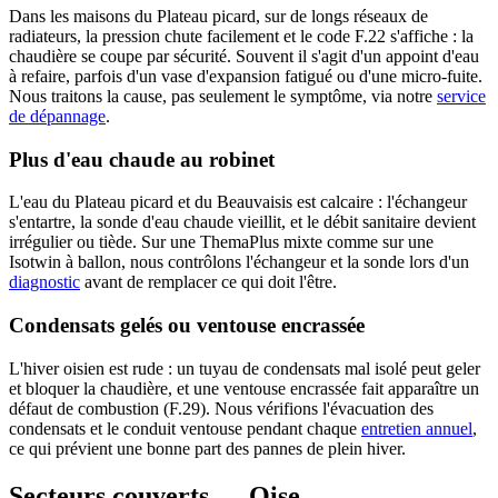
Dans les maisons du Plateau picard, sur de longs réseaux de
radiateurs, la pression chute facilement et le code F.22 s'affiche : la
chaudière se coupe par sécurité. Souvent il s'agit d'un appoint d'eau
à refaire, parfois d'un vase d'expansion fatigué ou d'une micro-fuite.
Nous traitons la cause, pas seulement le symptôme, via notre
service
de dépannage
.
Plus d'eau chaude au robinet
L'eau du Plateau picard et du Beauvaisis est calcaire : l'échangeur
s'entartre, la sonde d'eau chaude vieillit, et le débit sanitaire devient
irrégulier ou tiède. Sur une ThemaPlus mixte comme sur une
Isotwin à ballon, nous contrôlons l'échangeur et la sonde lors d'un
diagnostic
avant de remplacer ce qui doit l'être.
Condensats gelés ou ventouse encrassée
L'hiver oisien est rude : un tuyau de condensats mal isolé peut geler
et bloquer la chaudière, et une ventouse encrassée fait apparaître un
défaut de combustion (F.29). Nous vérifions l'évacuation des
condensats et le conduit ventouse pendant chaque
entretien annuel
,
ce qui prévient une bonne part des pannes de plein hiver.
Secteurs couverts — Oise