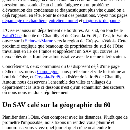
pression, une sonde d'eau chaude fatiguée ou un problème
d'évacuation des condensats se diagnostiquent plus vite quand on a
déjà l'appareil en tête. Pour le détail des prestations, voyez nos pages
dépannage de chaudière
,
entretien annuel
et
diagnostic de panne
.
L'Oise est aussi un département de bordures. Au sud, on touche le
Val-d'Oise
du côté de Chantilly et de Coye-la-Forêt ; à l'est, le Valois
ouvre sur la
Seine-et-Marne
vers la région de Crépy-en-Valois. Cette
proximité explique que beaucoup de propriétaires du sud de l'Oise
travaillent en Île-de-France et apprécient un SAV qui couvre les
deux côtés de la frontière administrative avec le même interlocuteur.
Concrètement, deux communes du 60 disposent déjà d'une page
dédiée chez nous :
Compiègne
, sous-préfecture et ville historique au
bord de l'Oise, et
Coye-la-Forêt
, en lisière de la forêt de Chantilly.
Autour, nous desservons l'ensemble des villes et villages du
département : la liste ci-dessous n'est qu'un échantillon des secteurs
où nous nous rendons régulièrement.
Un SAV calé sur la géographie du 60
Planifier dans l'Oise, c'est composer avec les distances. Plutôt que de
promettre l'impossible, nous fixons un rendez-vous planifié et
l'honorons : vous savez quel jour et quel créneau attendre le