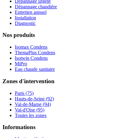
Dépannage urgent
Dépannage chaudière
Entretien annuel
Installation
Diagnostic
Nos produits
Isomax Condens
ThemaPlus Condens
Isotwin Condens
MiPro
Eau chaude sanitaire
Zones d'intervention
Paris (75)
Hauts-de-Seine (92)
Val-de-Marne (94)
Val-d'Oise (95)
Toutes les zones
Informations