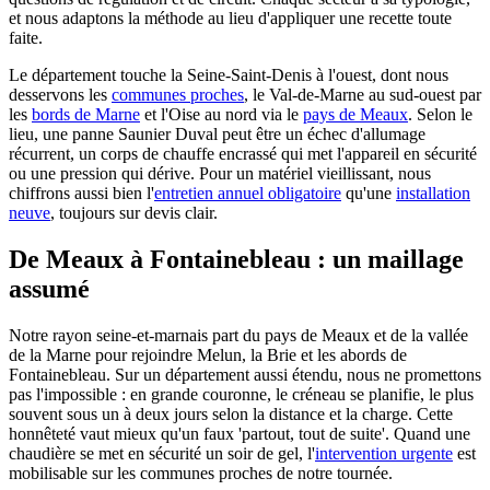
et nous adaptons la méthode au lieu d'appliquer une recette toute
faite.
Le département touche la Seine-Saint-Denis à l'ouest, dont nous
desservons les
communes proches
, le Val-de-Marne au sud-ouest par
les
bords de Marne
et l'Oise au nord via le
pays de Meaux
. Selon le
lieu, une panne Saunier Duval peut être un échec d'allumage
récurrent, un corps de chauffe encrassé qui met l'appareil en sécurité
ou une pression qui dérive. Pour un matériel vieillissant, nous
chiffrons aussi bien l'
entretien annuel obligatoire
qu'une
installation
neuve
, toujours sur devis clair.
De Meaux à Fontainebleau : un maillage
assumé
Notre rayon seine-et-marnais part du pays de Meaux et de la vallée
de la Marne pour rejoindre Melun, la Brie et les abords de
Fontainebleau. Sur un département aussi étendu, nous ne promettons
pas l'impossible : en grande couronne, le créneau se planifie, le plus
souvent sous un à deux jours selon la distance et la charge. Cette
honnêteté vaut mieux qu'un faux 'partout, tout de suite'. Quand une
chaudière se met en sécurité un soir de gel, l'
intervention urgente
est
mobilisable sur les communes proches de notre tournée.