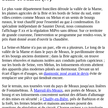
Le plus vaste département francilien déroule la vallée de la Marne,
les plaines agricoles de la Brie et les bords de Seine du sud, entre
villes-centres comme Meaux ou Melun et un semis de bourgs
ruraux, le tout chauffé pour l'essentiel au gaz à condensation. En
spécialiste indépendant de Saunier Duval, nous connaissons
l'affichage F.xx et la régulation MiPro sans détour. Sur ce territoire
de grande couronne, l'intervention se programme par rendez-vous, le
prix étant donné avant d'ouvrir la chaudière.
La Seine-et-Marne n'a pas un parc, elle en a plusieurs. Le long de la
vallée de la Marne et dans le pays de Meaux, le pavillonnaire dense
et les bourgs anciens dominent ; dans la Brie agricole, on trouve
fermes rénovées et maisons isolées aux conduits parfois capricieux ;
sur les bords de Seine, vers Melun, les lotissements récents abritent
des appareils plus modernes pilotés au thermostat. Devant un tel
écart d'âges et d'usages, un
diagnostic posé avant le devis
évite de
remplacer une pièce qui tiendrait encore.
Sur le terrain, nos tournées vont du pays de Meaux jusqu'aux lisières
de Fontainebleau. À
Mareuil-lès-Meaux
, aux portes de Meaux, le
bourg et ses lotissements concentrent surtout des défauts d'allumage
et des mises en sécurité ; à
Chailly-en-Bière
, près de Barbizon et de
la forêt, les fermes briardes et maisons anciennes posent des
questions de régulation et de circuit. Chaque secteur a sa typologie,