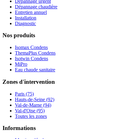
Dépannage urgent
Dépannage chaudière
Entretien annuel
Installation
Diagnostic
Nos produits
Isomax Condens
ThemaPlus Condens
Isotwin Condens
MiPro
Eau chaude sanitaire
Zones d'intervention
Paris (75)
Hauts-de-Seine (92)
Val-de-Marne (94)
Val-d'Oise (95)
Toutes les zones
Informations