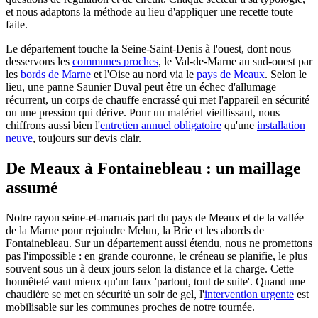
et nous adaptons la méthode au lieu d'appliquer une recette toute
faite.
Le département touche la Seine-Saint-Denis à l'ouest, dont nous
desservons les
communes proches
, le Val-de-Marne au sud-ouest par
les
bords de Marne
et l'Oise au nord via le
pays de Meaux
. Selon le
lieu, une panne Saunier Duval peut être un échec d'allumage
récurrent, un corps de chauffe encrassé qui met l'appareil en sécurité
ou une pression qui dérive. Pour un matériel vieillissant, nous
chiffrons aussi bien l'
entretien annuel obligatoire
qu'une
installation
neuve
, toujours sur devis clair.
De Meaux à Fontainebleau : un maillage
assumé
Notre rayon seine-et-marnais part du pays de Meaux et de la vallée
de la Marne pour rejoindre Melun, la Brie et les abords de
Fontainebleau. Sur un département aussi étendu, nous ne promettons
pas l'impossible : en grande couronne, le créneau se planifie, le plus
souvent sous un à deux jours selon la distance et la charge. Cette
honnêteté vaut mieux qu'un faux 'partout, tout de suite'. Quand une
chaudière se met en sécurité un soir de gel, l'
intervention urgente
est
mobilisable sur les communes proches de notre tournée.