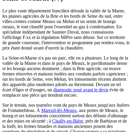
Le plus vaste département francilien déroule la vallée de la Marne,
les plaines agricoles de la Brie et les bords de Seine du sud, entre
villes-centres comme Meaux ou Melun et un semis de bourgs
ruraux, le tout chauffé pour l'essentiel au gaz à condensation. En
spécialiste indépendant de Saunier Duval, nous connaissons
l'affichage F.xx et la régulation MiPro sans détour. Sur ce territoire
de grande couronne, l'intervention se programme par rendez-vous, le
prix étant donné avant d'ouvrir la chaudière.
La Seine-et-Marne n'a pas un parc, elle en a plusieurs. Le long de la
vallée de la Marne et dans le pays de Meaux, le pavillonnaire dense
et les bourgs anciens dominent ; dans la Brie agricole, on trouve
fermes rénovées et maisons isolées aux conduits parfois capricieux ;
sur les bords de Seine, vers Melun, les lotissements récents abritent
des appareils plus modernes pilotés au thermostat. Devant un tel
écart d'âges et d'usages, un
diagnostic posé avant le devis
évite de
remplacer une pièce qui tiendrait encore.
Sur le terrain, nos tournées vont du pays de Meaux jusqu'aux lisières
de Fontainebleau. À
Mareuil-lès-Meaux
, aux portes de Meaux, le
bourg et ses lotissements concentrent surtout des défauts d'allumage
et des mises en sécurité ; à
Chailly-en-Bière
, près de Barbizon et de
la forêt, les fermes briardes et maisons anciennes posent des
questions de régulation et de circuit. Chaque secteur a sa typologie,