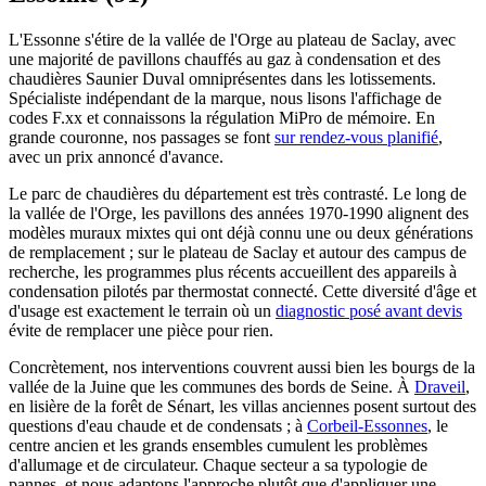
L'Essonne s'étire de la vallée de l'Orge au plateau de Saclay, avec
une majorité de pavillons chauffés au gaz à condensation et des
chaudières Saunier Duval omniprésentes dans les lotissements.
Spécialiste indépendant de la marque, nous lisons l'affichage de
codes F.xx et connaissons la régulation MiPro de mémoire. En
grande couronne, nos passages se font
sur rendez-vous planifié
,
avec un prix annoncé d'avance.
Le parc de chaudières du département est très contrasté. Le long de
la vallée de l'Orge, les pavillons des années 1970-1990 alignent des
modèles muraux mixtes qui ont déjà connu une ou deux générations
de remplacement ; sur le plateau de Saclay et autour des campus de
recherche, les programmes plus récents accueillent des appareils à
condensation pilotés par thermostat connecté. Cette diversité d'âge et
d'usage est exactement le terrain où un
diagnostic posé avant devis
évite de remplacer une pièce pour rien.
Concrètement, nos interventions couvrent aussi bien les bourgs de la
vallée de la Juine que les communes des bords de Seine. À
Draveil
,
en lisière de la forêt de Sénart, les villas anciennes posent surtout des
questions d'eau chaude et de condensats ; à
Corbeil-Essonnes
, le
centre ancien et les grands ensembles cumulent les problèmes
d'allumage et de circulateur. Chaque secteur a sa typologie de
pannes, et nous adaptons l'approche plutôt que d'appliquer une