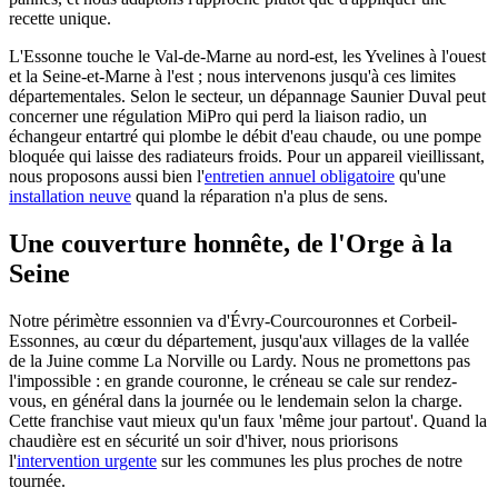
recette unique.
L'Essonne touche le Val-de-Marne au nord-est, les Yvelines à l'ouest
et la Seine-et-Marne à l'est ; nous intervenons jusqu'à ces limites
départementales. Selon le secteur, un dépannage Saunier Duval peut
concerner une régulation MiPro qui perd la liaison radio, un
échangeur entartré qui plombe le débit d'eau chaude, ou une pompe
bloquée qui laisse des radiateurs froids. Pour un appareil vieillissant,
nous proposons aussi bien l'
entretien annuel obligatoire
qu'une
installation neuve
quand la réparation n'a plus de sens.
Une couverture honnête, de l'Orge à la
Seine
Notre périmètre essonnien va d'Évry-Courcouronnes et Corbeil-
Essonnes, au cœur du département, jusqu'aux villages de la vallée
de la Juine comme La Norville ou Lardy. Nous ne promettons pas
l'impossible : en grande couronne, le créneau se cale sur rendez-
vous, en général dans la journée ou le lendemain selon la charge.
Cette franchise vaut mieux qu'un faux 'même jour partout'. Quand la
chaudière est en sécurité un soir d'hiver, nous priorisons
l'
intervention urgente
sur les communes les plus proches de notre
tournée.