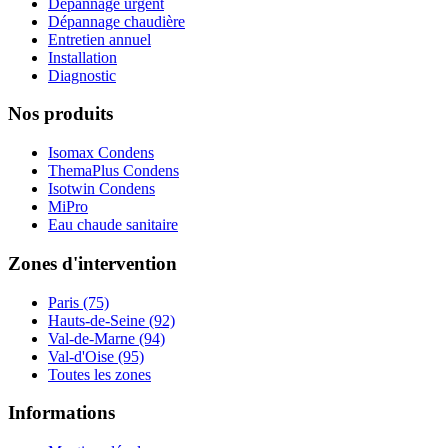
Dépannage urgent
Dépannage chaudière
Entretien annuel
Installation
Diagnostic
Nos produits
Isomax Condens
ThemaPlus Condens
Isotwin Condens
MiPro
Eau chaude sanitaire
Zones d'intervention
Paris (75)
Hauts-de-Seine (92)
Val-de-Marne (94)
Val-d'Oise (95)
Toutes les zones
Informations