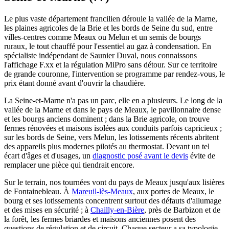
Le plus vaste département francilien déroule la vallée de la Marne,
les plaines agricoles de la Brie et les bords de Seine du sud, entre
villes-centres comme Meaux ou Melun et un semis de bourgs
ruraux, le tout chauffé pour l'essentiel au gaz à condensation. En
spécialiste indépendant de Saunier Duval, nous connaissons
l'affichage F.xx et la régulation MiPro sans détour. Sur ce territoire
de grande couronne, l'intervention se programme par rendez-vous, le
prix étant donné avant d'ouvrir la chaudière.
La Seine-et-Marne n'a pas un parc, elle en a plusieurs. Le long de la
vallée de la Marne et dans le pays de Meaux, le pavillonnaire dense
et les bourgs anciens dominent ; dans la Brie agricole, on trouve
fermes rénovées et maisons isolées aux conduits parfois capricieux ;
sur les bords de Seine, vers Melun, les lotissements récents abritent
des appareils plus modernes pilotés au thermostat. Devant un tel
écart d'âges et d'usages, un
diagnostic posé avant le devis
évite de
remplacer une pièce qui tiendrait encore.
Sur le terrain, nos tournées vont du pays de Meaux jusqu'aux lisières
de Fontainebleau. À
Mareuil-lès-Meaux
, aux portes de Meaux, le
bourg et ses lotissements concentrent surtout des défauts d'allumage
et des mises en sécurité ; à
Chailly-en-Bière
, près de Barbizon et de
la forêt, les fermes briardes et maisons anciennes posent des
questions de régulation et de circuit. Chaque secteur a sa typologie,