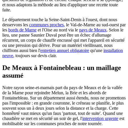
et nous adaptons la méthode au lieu d'appliquer une recette toute
faite.
Le département touche la Seine-Saint-Denis à l'ouest, dont nous
desservons les
communes proches
, le Val-de-Marne au sud-ouest par
les
bords de Marne
et l'Oise au nord via le
pays de Meaux
. Selon le
lieu, une panne Saunier Duval peut être un échec d'allumage
récurrent, un corps de chauffe encrassé qui met l'appareil en sécurité
ou une pression qui dérive. Pour un matériel vieillissant, nous
chiffrons aussi bien l'
entretien annuel obligatoire
qu'une
installation
neuve
, toujours sur devis clair.
De Meaux à Fontainebleau : un maillage
assumé
Notre rayon seine-et-marnais part du pays de Meaux et de la vallée
de la Marne pour rejoindre Melun, la Brie et les abords de
Fontainebleau. Sur un département aussi étendu, nous ne promettons
pas l'impossible : en grande couronne, le créneau se planifie, le plus
souvent sous un à deux jours selon la distance et la charge. Cette
honnêteté vaut mieux qu'un faux 'partout, tout de suite'. Quand une
chaudière se met en sécurité un soir de gel, l'
intervention urgente
est
mobilisable sur les communes proches de notre tournée.