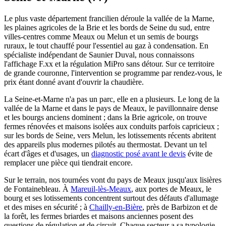
Le plus vaste département francilien déroule la vallée de la Marne,
les plaines agricoles de la Brie et les bords de Seine du sud, entre
villes-centres comme Meaux ou Melun et un semis de bourgs
ruraux, le tout chauffé pour l'essentiel au gaz à condensation. En
spécialiste indépendant de Saunier Duval, nous connaissons
l'affichage F.xx et la régulation MiPro sans détour. Sur ce territoire
de grande couronne, l'intervention se programme par rendez-vous, le
prix étant donné avant d'ouvrir la chaudière.
La Seine-et-Marne n'a pas un parc, elle en a plusieurs. Le long de la
vallée de la Marne et dans le pays de Meaux, le pavillonnaire dense
et les bourgs anciens dominent ; dans la Brie agricole, on trouve
fermes rénovées et maisons isolées aux conduits parfois capricieux ;
sur les bords de Seine, vers Melun, les lotissements récents abritent
des appareils plus modernes pilotés au thermostat. Devant un tel
écart d'âges et d'usages, un
diagnostic posé avant le devis
évite de
remplacer une pièce qui tiendrait encore.
Sur le terrain, nos tournées vont du pays de Meaux jusqu'aux lisières
de Fontainebleau. À
Mareuil-lès-Meaux
, aux portes de Meaux, le
bourg et ses lotissements concentrent surtout des défauts d'allumage
et des mises en sécurité ; à
Chailly-en-Bière
, près de Barbizon et de
la forêt, les fermes briardes et maisons anciennes posent des
questions de régulation et de circuit. Chaque secteur a sa typologie,