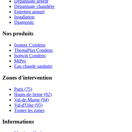
Dépannage urgent
Dépannage chaudière
Entretien annuel
Installation
Diagnostic
Nos produits
Isomax Condens
ThemaPlus Condens
Isotwin Condens
MiPro
Eau chaude sanitaire
Zones d'intervention
Paris (75)
Hauts-de-Seine (92)
Val-de-Marne (94)
Val-d'Oise (95)
Toutes les zones
Informations