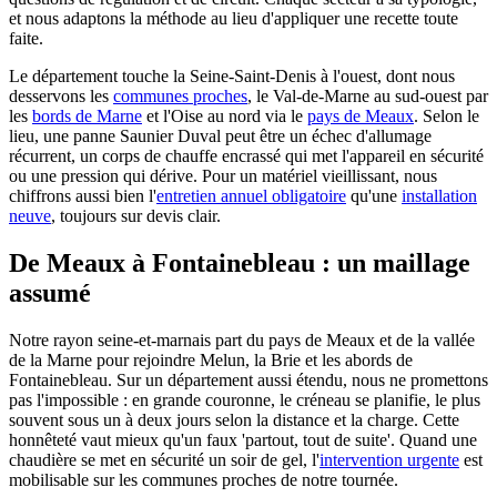
et nous adaptons la méthode au lieu d'appliquer une recette toute
faite.
Le département touche la Seine-Saint-Denis à l'ouest, dont nous
desservons les
communes proches
, le Val-de-Marne au sud-ouest par
les
bords de Marne
et l'Oise au nord via le
pays de Meaux
. Selon le
lieu, une panne Saunier Duval peut être un échec d'allumage
récurrent, un corps de chauffe encrassé qui met l'appareil en sécurité
ou une pression qui dérive. Pour un matériel vieillissant, nous
chiffrons aussi bien l'
entretien annuel obligatoire
qu'une
installation
neuve
, toujours sur devis clair.
De Meaux à Fontainebleau : un maillage
assumé
Notre rayon seine-et-marnais part du pays de Meaux et de la vallée
de la Marne pour rejoindre Melun, la Brie et les abords de
Fontainebleau. Sur un département aussi étendu, nous ne promettons
pas l'impossible : en grande couronne, le créneau se planifie, le plus
souvent sous un à deux jours selon la distance et la charge. Cette
honnêteté vaut mieux qu'un faux 'partout, tout de suite'. Quand une
chaudière se met en sécurité un soir de gel, l'
intervention urgente
est
mobilisable sur les communes proches de notre tournée.