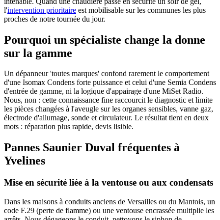
intenable. Quand une chaudière passe en sécurité un soir de gel,
l'
intervention prioritaire
est mobilisable sur les communes les plus
proches de notre tournée du jour.
Pourquoi un spécialiste change la donne
sur la gamme
Un dépanneur 'toutes marques' confond rarement le comportement
d'une Isomax Condens forte puissance et celui d'une Semia Condens
d'entrée de gamme, ni la logique d'appairage d'une MiSet Radio.
Nous, non : cette connaissance fine raccourcit le diagnostic et limite
les pièces changées à l'aveugle sur les organes sensibles, vanne gaz,
électrode d'allumage, sonde et circulateur. Le résultat tient en deux
mots : réparation plus rapide, devis lisible.
Pannes Saunier Duval fréquentes à
Yvelines
Mise en sécurité liée à la ventouse ou aux condensats
Dans les maisons à conduits anciens de Versailles ou du Mantois, un
code F.29 (perte de flamme) ou une ventouse encrassée multiplie les
arrêts. Nous dégageons le conduit, nettoyons le siphon de