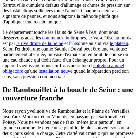
Sartrouville cumulent défauts d'allumage et chutes de pression sur
des installations sollicitées toute l'année. Chaque secteur a sa
signature de pannes, et nous adaptons la méthode plutôt que
d'appliquer une recette unique.
Le département touche les Hauts-de-Seine à l'est, dont nous
desservons aussi les
communes limitrophes
, le Val-d'Oise au nord-
est par
la rive droite de la Seine
et l'Essonne au sud via
le plateau
.
Selon l'endroit, une panne Saunier Duval peut être une ventouse
partiellement obstruée, un vase d'expansion en bout de course ou
une eau chaude qui tiédit faute d'un échangeur propre. Pour un
appareil vieillissant, nous chiffrons aussi bien l'
entretien annuel
obligatoire
qu'une
installation neuve
quand la réparation perd son
sens, sans pression commerciale.
De Rambouillet à la boucle de Seine : une
couverture franche
Notre rayon yvelinois va de Rambouillet et la Plaine de Versailles
jusqu'aux Mureaux et au Mantois, en passant par Sartrouville et
Poissy. Nous ne vendons pas de faux 'même jour partout' : en
grande couronne, le créneau se planifie, le plus souvent sous un à
deux jours selon la charge. Cette clarté vaut mieux qu'une promesse