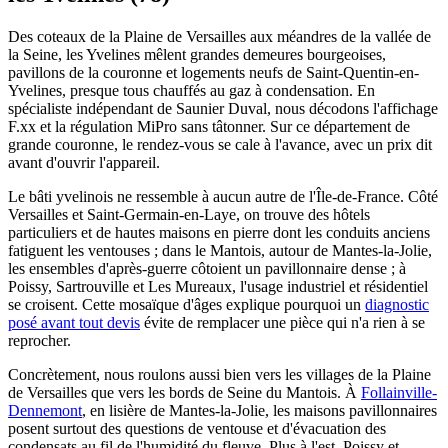
Des coteaux de la Plaine de Versailles aux méandres de la vallée de
la Seine, les Yvelines mêlent grandes demeures bourgeoises,
pavillons de la couronne et logements neufs de Saint-Quentin-en-
Yvelines, presque tous chauffés au gaz à condensation. En
spécialiste indépendant de Saunier Duval, nous décodons l'affichage
F.xx et la régulation MiPro sans tâtonner. Sur ce département de
grande couronne, le rendez-vous se cale à l'avance, avec un prix dit
avant d'ouvrir l'appareil.
Le bâti yvelinois ne ressemble à aucun autre de l'Île-de-France. Côté
Versailles et Saint-Germain-en-Laye, on trouve des hôtels
particuliers et de hautes maisons en pierre dont les conduits anciens
fatiguent les ventouses ; dans le Mantois, autour de Mantes-la-Jolie,
les ensembles d'après-guerre côtoient un pavillonnaire dense ; à
Poissy, Sartrouville et Les Mureaux, l'usage industriel et résidentiel
se croisent. Cette mosaïque d'âges explique pourquoi un
diagnostic
posé avant tout devis
évite de remplacer une pièce qui n'a rien à se
reprocher.
Concrètement, nous roulons aussi bien vers les villages de la Plaine
de Versailles que vers les bords de Seine du Mantois. À
Follainville-
Dennemont
, en lisière de Mantes-la-Jolie, les maisons pavillonnaires
posent surtout des questions de ventouse et d'évacuation des
condensats au fil de l'humidité du fleuve. Plus à l'est, Poissy et