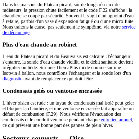
Dans les maisons du Plateau picard, sur de longs réseaux de
radiateurs, la pression chute facilement et le code F.22 s'affiche : la
chaudière se coupe par sécurité. Souvent il s'agit d'un appoint d'eau
à refaire, parfois d'un vase d'expansion fatigué ou d'une micro-fuite.
Nous traitons la cause, pas seulement le symptôme, via notre
service
de dépannage
.
Plus d'eau chaude au robinet
L'eau du Plateau picard et du Beauvaisis est calcaire : l'échangeur
s'entartre, la sonde d'eau chaude vieillit, et le débit sanitaire devient
irrégulier ou tiède. Sur une ThemaPlus mixte comme sur une
Isotwin à ballon, nous contrôlons l'échangeur et la sonde lors d'un
diagnostic
avant de remplacer ce qui doit l'être.
Condensats gelés ou ventouse encrassée
L'hiver oisien est rude : un tuyau de condensats mal isolé peut geler
et bloquer la chaudière, et une ventouse encrassée fait apparaître un
défaut de combustion (F.29). Nous vérifions l'évacuation des
condensats et le conduit ventouse pendant chaque
entretien annuel
,
ce qui prévient une bonne part des pannes de plein hiver.
Secteurs couverts — Oise