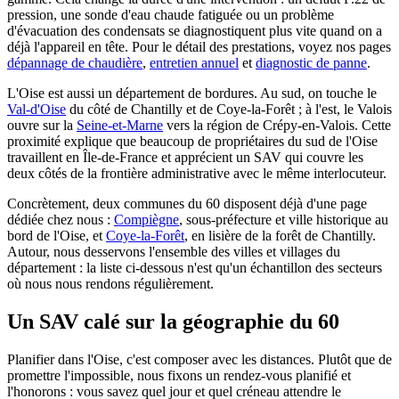
pression, une sonde d'eau chaude fatiguée ou un problème
d'évacuation des condensats se diagnostiquent plus vite quand on a
déjà l'appareil en tête. Pour le détail des prestations, voyez nos pages
dépannage de chaudière
,
entretien annuel
et
diagnostic de panne
.
L'Oise est aussi un département de bordures. Au sud, on touche le
Val-d'Oise
du côté de Chantilly et de Coye-la-Forêt ; à l'est, le Valois
ouvre sur la
Seine-et-Marne
vers la région de Crépy-en-Valois. Cette
proximité explique que beaucoup de propriétaires du sud de l'Oise
travaillent en Île-de-France et apprécient un SAV qui couvre les
deux côtés de la frontière administrative avec le même interlocuteur.
Concrètement, deux communes du 60 disposent déjà d'une page
dédiée chez nous :
Compiègne
, sous-préfecture et ville historique au
bord de l'Oise, et
Coye-la-Forêt
, en lisière de la forêt de Chantilly.
Autour, nous desservons l'ensemble des villes et villages du
département : la liste ci-dessous n'est qu'un échantillon des secteurs
où nous nous rendons régulièrement.
Un SAV calé sur la géographie du 60
Planifier dans l'Oise, c'est composer avec les distances. Plutôt que de
promettre l'impossible, nous fixons un rendez-vous planifié et
l'honorons : vous savez quel jour et quel créneau attendre le