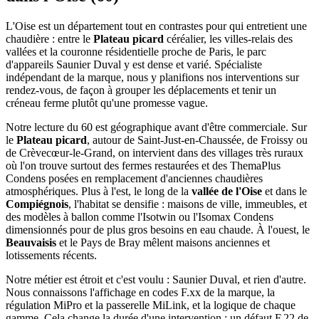
L'Oise est un département tout en contrastes pour qui entretient une
chaudière : entre le
Plateau picard
céréalier, les villes-relais des
vallées et la couronne résidentielle proche de Paris, le parc
d'appareils Saunier Duval y est dense et varié. Spécialiste
indépendant de la marque, nous y planifions nos interventions sur
rendez-vous, de façon à grouper les déplacements et tenir un
créneau ferme plutôt qu'une promesse vague.
Notre lecture du 60 est géographique avant d'être commerciale. Sur
le
Plateau picard
, autour de Saint-Just-en-Chaussée, de Froissy ou
de Crèvecœur-le-Grand, on intervient dans des villages très ruraux
où l'on trouve surtout des fermes restaurées et des ThemaPlus
Condens posées en remplacement d'anciennes chaudières
atmosphériques. Plus à l'est, le long de la
vallée de l'Oise
et dans le
Compiégnois
, l'habitat se densifie : maisons de ville, immeubles, et
des modèles à ballon comme l'Isotwin ou l'Isomax Condens
dimensionnés pour de plus gros besoins en eau chaude. À l'ouest, le
Beauvaisis
et le Pays de Bray mêlent maisons anciennes et
lotissements récents.
Notre métier est étroit et c'est voulu : Saunier Duval, et rien d'autre.
Nous connaissons l'affichage en codes F.xx de la marque, la
régulation MiPro et la passerelle MiLink, et la logique de chaque
gamme. Cela change la durée d'une intervention : un défaut F.22 de