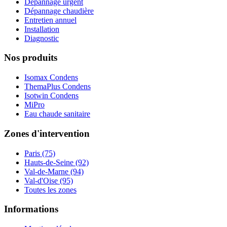
Dépannage urgent
Dépannage chaudière
Entretien annuel
Installation
Diagnostic
Nos produits
Isomax Condens
ThemaPlus Condens
Isotwin Condens
MiPro
Eau chaude sanitaire
Zones d'intervention
Paris (75)
Hauts-de-Seine (92)
Val-de-Marne (94)
Val-d'Oise (95)
Toutes les zones
Informations