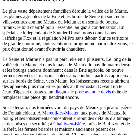
Le plus vaste département francilien déroule la vallée de la Marne,
les plaines agricoles de la Brie et les bords de Seine du sud, entre
villes-centres comme Meaux ou Melun et un semis de bourgs
ruraux, le tout chauffé pour l'essentiel au gaz à condensation. En
spécialiste indépendant de Saunier Duval, nous connaissons
l'affichage F.xx et la régulation MiPro sans détour. Sur ce territoire
de grande couronne, l'intervention se programme par rendez-vous, le
prix étant donné avant d'ouvrir la chaudière.
La Seine-et-Marne n'a pas un parc, elle en a plusieurs. Le long de la
vallée de la Marne et dans le pays de Meaux, le pavillonnaire dense
et les bourgs anciens dominent ; dans la Brie agricole, on trouve
fermes rénovées et maisons isolées aux conduits parfois capricieux ;
sur les bords de Seine, vers Melun, les lotissements récents abritent
des appareils plus modernes pilotés au thermostat. Devant un tel
écart d'âges et d'usages, un
diagnostic posé avant le devis
évite de
remplacer une pièce qui tiendrait encore.
Sur le terrain, nos tournées vont du pays de Meaux jusqu'aux lisières
de Fontainebleau. À
Mareuil-lès-Meaux
, aux portes de Meaux, le
bourg et ses lotissements concentrent surtout des défauts d'allumage
et des mises en sécurité ; à
Chailly-en-Bière
, près de Barbizon et de
la forêt, les fermes briardes et maisons anciennes posent des
questions de régulation et de circuit. Chaque secteur a sa typologie,