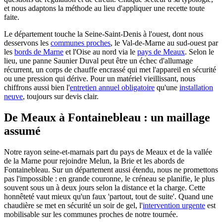
et nous adaptons la méthode au lieu d'appliquer une recette toute
faite.
Le département touche la Seine-Saint-Denis à l'ouest, dont nous
desservons les
communes proches
, le Val-de-Marne au sud-ouest par
les
bords de Marne
et l'Oise au nord via le
pays de Meaux
. Selon le
lieu, une panne Saunier Duval peut être un échec d'allumage
récurrent, un corps de chauffe encrassé qui met l'appareil en sécurité
ou une pression qui dérive. Pour un matériel vieillissant, nous
chiffrons aussi bien l'
entretien annuel obligatoire
qu'une
installation
neuve
, toujours sur devis clair.
De Meaux à Fontainebleau : un maillage
assumé
Notre rayon seine-et-marnais part du pays de Meaux et de la vallée
de la Marne pour rejoindre Melun, la Brie et les abords de
Fontainebleau. Sur un département aussi étendu, nous ne promettons
pas l'impossible : en grande couronne, le créneau se planifie, le plus
souvent sous un à deux jours selon la distance et la charge. Cette
honnêteté vaut mieux qu'un faux 'partout, tout de suite'. Quand une
chaudière se met en sécurité un soir de gel, l'
intervention urgente
est
mobilisable sur les communes proches de notre tournée.