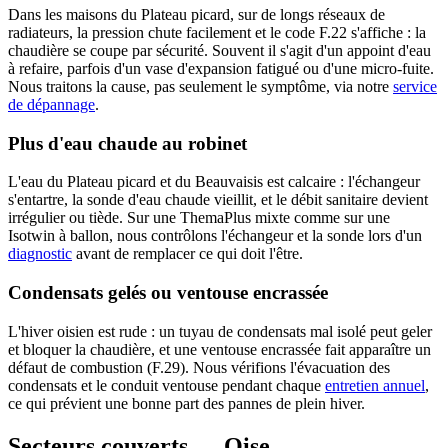
Dans les maisons du Plateau picard, sur de longs réseaux de
radiateurs, la pression chute facilement et le code F.22 s'affiche : la
chaudière se coupe par sécurité. Souvent il s'agit d'un appoint d'eau
à refaire, parfois d'un vase d'expansion fatigué ou d'une micro-fuite.
Nous traitons la cause, pas seulement le symptôme, via notre
service
de dépannage
.
Plus d'eau chaude au robinet
L'eau du Plateau picard et du Beauvaisis est calcaire : l'échangeur
s'entartre, la sonde d'eau chaude vieillit, et le débit sanitaire devient
irrégulier ou tiède. Sur une ThemaPlus mixte comme sur une
Isotwin à ballon, nous contrôlons l'échangeur et la sonde lors d'un
diagnostic
avant de remplacer ce qui doit l'être.
Condensats gelés ou ventouse encrassée
L'hiver oisien est rude : un tuyau de condensats mal isolé peut geler
et bloquer la chaudière, et une ventouse encrassée fait apparaître un
défaut de combustion (F.29). Nous vérifions l'évacuation des
condensats et le conduit ventouse pendant chaque
entretien annuel
,
ce qui prévient une bonne part des pannes de plein hiver.
Secteurs couverts — Oise