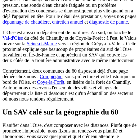
pression, une sonde d'eau chaude fatiguée ou un problème
d'évacuation des condensats se diagnostiquent plus vite quand on a
déjà l'appareil en tête. Pour le détail des prestations, voyez nos pages
dépannage de chaudière
,
entretien annuel
et
diagnostic de panne
.
L'Oise est aussi un département de bordures. Au sud, on touche le
Val-d'Oise
du côté de Chantilly et de Coye-la-Forêt ; à l'est, le Valois
ouvre sur la
Seine-et-Marne
vers la région de Crépy-en-Valois. Cette
proximité explique que beaucoup de propriétaires du sud de l'Oise
travaillent en Île-de-France et apprécient un SAV qui couvre les
deux côtés de la frontière administrative avec le même interlocuteur.
Concrètement, deux communes du 60 disposent déjà d'une page
dédiée chez nous :
Compiègne
, sous-préfecture et ville historique au
bord de l'Oise, et
Coye-la-Forêt
, en lisière de la forêt de Chantilly.
Autour, nous desservons l'ensemble des villes et villages du
département : la liste ci-dessous n'est qu'un échantillon des secteurs
où nous nous rendons régulièrement.
Un SAV calé sur la géographie du 60
Planifier dans l'Oise, c'est composer avec les distances. Plutôt que de
promettre l'impossible, nous fixons un rendez-vous planifié et
l'honorons : vous savez quel jour et quel créneau attendre le