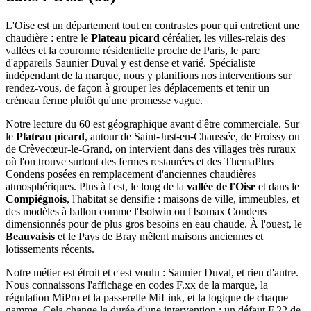
L'Oise est un département tout en contrastes pour qui entretient une
chaudière : entre le
Plateau picard
céréalier, les villes-relais des
vallées et la couronne résidentielle proche de Paris, le parc
d'appareils Saunier Duval y est dense et varié. Spécialiste
indépendant de la marque, nous y planifions nos interventions sur
rendez-vous, de façon à grouper les déplacements et tenir un
créneau ferme plutôt qu'une promesse vague.
Notre lecture du 60 est géographique avant d'être commerciale. Sur
le
Plateau picard
, autour de Saint-Just-en-Chaussée, de Froissy ou
de Crèvecœur-le-Grand, on intervient dans des villages très ruraux
où l'on trouve surtout des fermes restaurées et des ThemaPlus
Condens posées en remplacement d'anciennes chaudières
atmosphériques. Plus à l'est, le long de la
vallée de l'Oise
et dans le
Compiégnois
, l'habitat se densifie : maisons de ville, immeubles, et
des modèles à ballon comme l'Isotwin ou l'Isomax Condens
dimensionnés pour de plus gros besoins en eau chaude. À l'ouest, le
Beauvaisis
et le Pays de Bray mêlent maisons anciennes et
lotissements récents.
Notre métier est étroit et c'est voulu : Saunier Duval, et rien d'autre.
Nous connaissons l'affichage en codes F.xx de la marque, la
régulation MiPro et la passerelle MiLink, et la logique de chaque
gamme. Cela change la durée d'une intervention : un défaut F.22 de