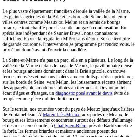
Le plus vaste département francilien déroule la vallée de la Marne,
les plaines agricoles de la Brie et les bords de Seine du sud, entre
villes-centres comme Meaux ou Melun et un semis de bourgs
ruraux, le tout chauffé pour l'essentiel au gaz à condensation. En
spécialiste indépendant de Saunier Duval, nous connaissons
l'affichage F.xx et la régulation MiPro sans détour. Sur ce territoire
de grande couronne, l'intervention se programme par rendez-vous, le
prix étant donné avant d'ouvrir la chaudière.
La Seine-et-Marne n'a pas un parc, elle en a plusieurs. Le long de la
vallée de la Marne et dans le pays de Meaux, le pavillonnaire dense
et les bourgs anciens dominent ; dans la Brie agricole, on trouve
fermes rénovées et maisons isolées aux conduits parfois capricieux ;
sur les bords de Seine, vers Melun, les lotissements récents abritent
des appareils plus modernes pilotés au thermostat. Devant un tel
écart d'âges et d'usages, un
diagnostic posé avant le devis
évite de
remplacer une pièce qui tiendrait encore.
Sur le terrain, nos tournées vont du pays de Meaux jusqu'aux lisières
de Fontainebleau. À
Mareuil-lès-Meaux
, aux portes de Meaux, le
bourg et ses lotissements concentrent surtout des défauts d'allumage
et des mises en sécurité ; à
Chailly-en-Bière
, près de Barbizon et de
la forêt, les fermes briardes et maisons anciennes posent des
questions de régulation et de circuit. Chaque secteur a sa typologie,