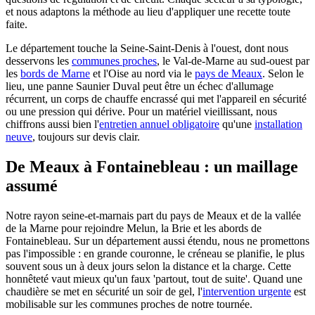
et nous adaptons la méthode au lieu d'appliquer une recette toute
faite.
Le département touche la Seine-Saint-Denis à l'ouest, dont nous
desservons les
communes proches
, le Val-de-Marne au sud-ouest par
les
bords de Marne
et l'Oise au nord via le
pays de Meaux
. Selon le
lieu, une panne Saunier Duval peut être un échec d'allumage
récurrent, un corps de chauffe encrassé qui met l'appareil en sécurité
ou une pression qui dérive. Pour un matériel vieillissant, nous
chiffrons aussi bien l'
entretien annuel obligatoire
qu'une
installation
neuve
, toujours sur devis clair.
De Meaux à Fontainebleau : un maillage
assumé
Notre rayon seine-et-marnais part du pays de Meaux et de la vallée
de la Marne pour rejoindre Melun, la Brie et les abords de
Fontainebleau. Sur un département aussi étendu, nous ne promettons
pas l'impossible : en grande couronne, le créneau se planifie, le plus
souvent sous un à deux jours selon la distance et la charge. Cette
honnêteté vaut mieux qu'un faux 'partout, tout de suite'. Quand une
chaudière se met en sécurité un soir de gel, l'
intervention urgente
est
mobilisable sur les communes proches de notre tournée.