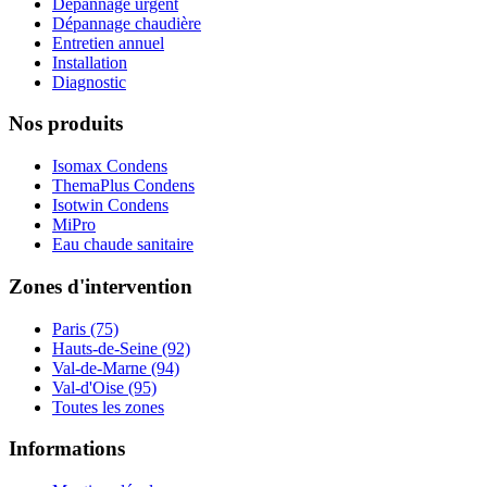
Dépannage urgent
Dépannage chaudière
Entretien annuel
Installation
Diagnostic
Nos produits
Isomax Condens
ThemaPlus Condens
Isotwin Condens
MiPro
Eau chaude sanitaire
Zones d'intervention
Paris (75)
Hauts-de-Seine (92)
Val-de-Marne (94)
Val-d'Oise (95)
Toutes les zones
Informations