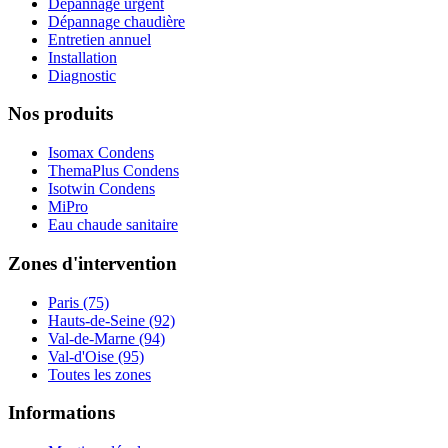
Dépannage urgent
Dépannage chaudière
Entretien annuel
Installation
Diagnostic
Nos produits
Isomax Condens
ThemaPlus Condens
Isotwin Condens
MiPro
Eau chaude sanitaire
Zones d'intervention
Paris (75)
Hauts-de-Seine (92)
Val-de-Marne (94)
Val-d'Oise (95)
Toutes les zones
Informations