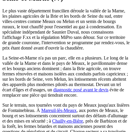
Le plus vaste département francilien déroule la vallée de la Marne,
les plaines agricoles de la Brie et les bords de Seine du sud, entre
villes-centres comme Meaux ou Melun et un semis de bourgs
ruraux, le tout chauffé pour l'essentiel au gaz à condensation. En
spécialiste indépendant de Saunier Duval, nous connaissons
l'affichage F.xx et la régulation MiPro sans détour. Sur ce territoire
de grande couronne, l'intervention se programme par rendez-vous, le
prix étant donné avant d'ouvrir la chaudière.
La Seine-et-Marne n'a pas un parc, elle en a plusieurs. Le long de la
vallée de la Marne et dans le pays de Meaux, le pavillonnaire dense
et les bourgs anciens dominent ; dans la Brie agricole, on trouve
fermes rénovées et maisons isolées aux conduits parfois capricieux ;
sur les bords de Seine, vers Melun, les lotissements récents abritent
des appareils plus modernes pilotés au thermostat. Devant un tel
écart d'âges et d'usages, un
diagnostic posé avant le devis
évite de
remplacer une pièce qui tiendrait encore.
Sur le terrain, nos tournées vont du pays de Meaux jusqu'aux lisières
de Fontainebleau. À
Mareuil-lès-Meaux
, aux portes de Meaux, le
bourg et ses lotissements concentrent surtout des défauts d'allumage
et des mises en sécurité ; à
Chailly-en-Bière
, près de Barbizon et de
la forêt, les fermes briardes et maisons anciennes posent des
questions de régulation et de circuit. Chaque secteur a sa typologie,