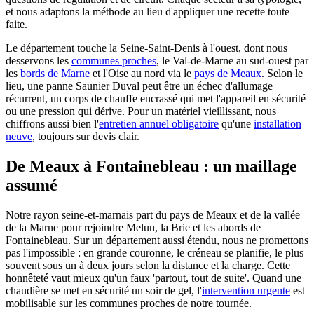
et nous adaptons la méthode au lieu d'appliquer une recette toute
faite.
Le département touche la Seine-Saint-Denis à l'ouest, dont nous
desservons les
communes proches
, le Val-de-Marne au sud-ouest par
les
bords de Marne
et l'Oise au nord via le
pays de Meaux
. Selon le
lieu, une panne Saunier Duval peut être un échec d'allumage
récurrent, un corps de chauffe encrassé qui met l'appareil en sécurité
ou une pression qui dérive. Pour un matériel vieillissant, nous
chiffrons aussi bien l'
entretien annuel obligatoire
qu'une
installation
neuve
, toujours sur devis clair.
De Meaux à Fontainebleau : un maillage
assumé
Notre rayon seine-et-marnais part du pays de Meaux et de la vallée
de la Marne pour rejoindre Melun, la Brie et les abords de
Fontainebleau. Sur un département aussi étendu, nous ne promettons
pas l'impossible : en grande couronne, le créneau se planifie, le plus
souvent sous un à deux jours selon la distance et la charge. Cette
honnêteté vaut mieux qu'un faux 'partout, tout de suite'. Quand une
chaudière se met en sécurité un soir de gel, l'
intervention urgente
est
mobilisable sur les communes proches de notre tournée.