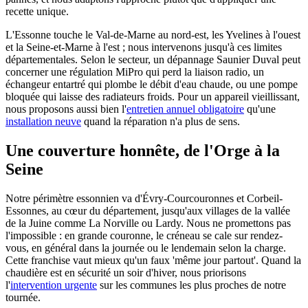
recette unique.
L'Essonne touche le Val-de-Marne au nord-est, les Yvelines à l'ouest
et la Seine-et-Marne à l'est ; nous intervenons jusqu'à ces limites
départementales. Selon le secteur, un dépannage Saunier Duval peut
concerner une régulation MiPro qui perd la liaison radio, un
échangeur entartré qui plombe le débit d'eau chaude, ou une pompe
bloquée qui laisse des radiateurs froids. Pour un appareil vieillissant,
nous proposons aussi bien l'
entretien annuel obligatoire
qu'une
installation neuve
quand la réparation n'a plus de sens.
Une couverture honnête, de l'Orge à la
Seine
Notre périmètre essonnien va d'Évry-Courcouronnes et Corbeil-
Essonnes, au cœur du département, jusqu'aux villages de la vallée
de la Juine comme La Norville ou Lardy. Nous ne promettons pas
l'impossible : en grande couronne, le créneau se cale sur rendez-
vous, en général dans la journée ou le lendemain selon la charge.
Cette franchise vaut mieux qu'un faux 'même jour partout'. Quand la
chaudière est en sécurité un soir d'hiver, nous priorisons
l'
intervention urgente
sur les communes les plus proches de notre
tournée.