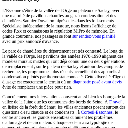
L'Essonne s'étire de la vallée de l'Orge au plateau de Saclay, avec
une majorité de pavillons chauffés au gaz à condensation et des
chaudières Saunier Duval omniprésentes dans les lotissements.
Spécialiste indépendant de la marque, nous lisons l'affichage de
codes F.xx et connaissons la régulation MiPro de mémoire. En
grande couronne, nos passages se font
sur rendez-vous planifié
,
avec un prix annoncé d'avance.
Le parc de chaudières du département est très contrasté. Le long de
la vallée de l'Orge, les pavillons des années 1970-1990 alignent des
modèles muraux mixtes qui ont déjà connu une ou deux générations
de remplacement ; sur le plateau de Saclay et autour des campus de
recherche, les programmes plus récents accueillent des appareils à
condensation pilotés par thermostat connecté. Cette diversité d'âge et
d'usage est exactement le terrain où un
diagnostic posé avant devis
évite de remplacer une pièce pour rien.
Concrètement, nos interventions couvrent aussi bien les bourgs de la
vallée de la Juine que les communes des bords de Seine. À
Draveil
,
en lisière de la forêt de Sénart, les villas anciennes posent surtout des
questions d'eau chaude et de condensats ; à
Corbeil-Essonnes
, le
centre ancien et les grands ensembles cumulent les problèmes
d'allumage et de circulateur. Chaque secteur a sa typologie de
pannes, et nous adaptons l'approche plutôt que d'appliquer une