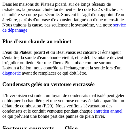
Dans les maisons du Plateau picard, sur de longs réseaux de
radiateurs, la pression chute facilement et le code F.22 s'affiche : la
chaudière se coupe par sécurité. Souvent il s'agit d'un appoint d'eau
à refaire, parfois d'un vase d'expansion fatigué ou d'une micro-fuite.
Nous traitons la cause, pas seulement le symptôme, via notre
service
de dépannage
.
Plus d'eau chaude au robinet
L'eau du Plateau picard et du Beauvaisis est calcaire : l'échangeur
s'entartre, la sonde d'eau chaude vieillit, et le débit sanitaire devient
irrégulier ou tiède. Sur une ThemaPlus mixte comme sur une
Isotwin à ballon, nous contrôlons l'échangeur et la sonde lors d'un
diagnostic
avant de remplacer ce qui doit l'être.
Condensats gelés ou ventouse encrassée
L'hiver oisien est rude : un tuyau de condensats mal isolé peut geler
et bloquer la chaudière, et une ventouse encrassée fait apparaître un
défaut de combustion (F.29). Nous vérifions l'évacuation des
condensats et le conduit ventouse pendant chaque
entretien annuel
,
ce qui prévient une bonne part des pannes de plein hiver.
Secteurs couverts — Oise