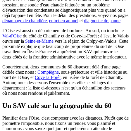
pression, une sonde d'eau chaude fatiguée ou un problème
d'évacuation des condensats se diagnostiquent plus vite quand on a
déjà l'appareil en tête. Pour le détail des prestations, voyez nos pages
dépannage de chaudière
,
entretien annuel
et
diagnostic de panne
.
L'Oise est aussi un département de bordures. Au sud, on touche le
Val-d'Oise
du côté de Chantilly et de Coye-la-Forêt ; à l'est, le Valois
ouvre sur la
Seine-et-Marne
vers la région de Crépy-en-Valois. Cette
proximité explique que beaucoup de propriétaires du sud de l'Oise
travaillent en Île-de-France et apprécient un SAV qui couvre les
deux côtés de la frontière administrative avec le même interlocuteur.
Concrètement, deux communes du 60 disposent déjà d'une page
dédiée chez nous :
Compiègne
, sous-préfecture et ville historique au
bord de l'Oise, et
Coye-la-Forêt
, en lisière de la forêt de Chantilly.
Autour, nous desservons l'ensemble des villes et villages du
département : la liste ci-dessous n'est qu'un échantillon des secteurs
où nous nous rendons régulièrement.
Un SAV calé sur la géographie du 60
Planifier dans l'Oise, c'est composer avec les distances. Plutôt que de
promettre l'impossible, nous fixons un rendez-vous planifié et
l'honorons : vous savez quel jour et quel créneau attendre le