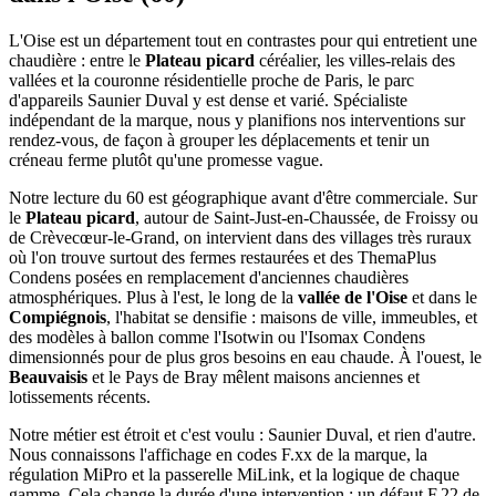
L'Oise est un département tout en contrastes pour qui entretient une
chaudière : entre le
Plateau picard
céréalier, les villes-relais des
vallées et la couronne résidentielle proche de Paris, le parc
d'appareils Saunier Duval y est dense et varié. Spécialiste
indépendant de la marque, nous y planifions nos interventions sur
rendez-vous, de façon à grouper les déplacements et tenir un
créneau ferme plutôt qu'une promesse vague.
Notre lecture du 60 est géographique avant d'être commerciale. Sur
le
Plateau picard
, autour de Saint-Just-en-Chaussée, de Froissy ou
de Crèvecœur-le-Grand, on intervient dans des villages très ruraux
où l'on trouve surtout des fermes restaurées et des ThemaPlus
Condens posées en remplacement d'anciennes chaudières
atmosphériques. Plus à l'est, le long de la
vallée de l'Oise
et dans le
Compiégnois
, l'habitat se densifie : maisons de ville, immeubles, et
des modèles à ballon comme l'Isotwin ou l'Isomax Condens
dimensionnés pour de plus gros besoins en eau chaude. À l'ouest, le
Beauvaisis
et le Pays de Bray mêlent maisons anciennes et
lotissements récents.
Notre métier est étroit et c'est voulu : Saunier Duval, et rien d'autre.
Nous connaissons l'affichage en codes F.xx de la marque, la
régulation MiPro et la passerelle MiLink, et la logique de chaque
gamme. Cela change la durée d'une intervention : un défaut F.22 de