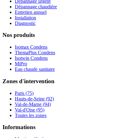
Dépannage urgent
Dépannage chaudière
Entretien annuel
Installation
Diagnostic
Nos produits
Isomax Condens
ThemaPlus Condens
Isotwin Condens
MiPro
Eau chaude sanitaire
Zones d'intervention
Paris (75)
Hauts-de-Seine (92)
Val-de-Marne (94)
Val-d'Oise (95)
Toutes les zones
Informations