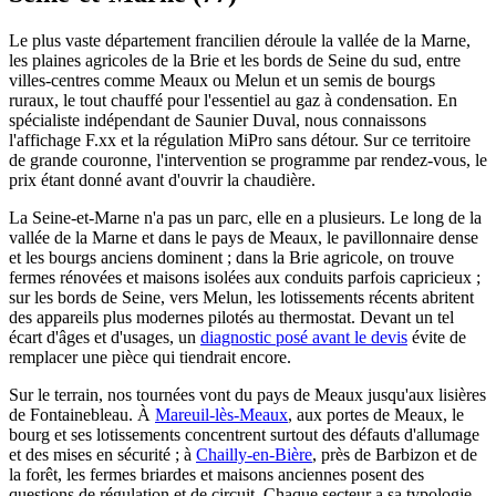
Le plus vaste département francilien déroule la vallée de la Marne,
les plaines agricoles de la Brie et les bords de Seine du sud, entre
villes-centres comme Meaux ou Melun et un semis de bourgs
ruraux, le tout chauffé pour l'essentiel au gaz à condensation. En
spécialiste indépendant de Saunier Duval, nous connaissons
l'affichage F.xx et la régulation MiPro sans détour. Sur ce territoire
de grande couronne, l'intervention se programme par rendez-vous, le
prix étant donné avant d'ouvrir la chaudière.
La Seine-et-Marne n'a pas un parc, elle en a plusieurs. Le long de la
vallée de la Marne et dans le pays de Meaux, le pavillonnaire dense
et les bourgs anciens dominent ; dans la Brie agricole, on trouve
fermes rénovées et maisons isolées aux conduits parfois capricieux ;
sur les bords de Seine, vers Melun, les lotissements récents abritent
des appareils plus modernes pilotés au thermostat. Devant un tel
écart d'âges et d'usages, un
diagnostic posé avant le devis
évite de
remplacer une pièce qui tiendrait encore.
Sur le terrain, nos tournées vont du pays de Meaux jusqu'aux lisières
de Fontainebleau. À
Mareuil-lès-Meaux
, aux portes de Meaux, le
bourg et ses lotissements concentrent surtout des défauts d'allumage
et des mises en sécurité ; à
Chailly-en-Bière
, près de Barbizon et de
la forêt, les fermes briardes et maisons anciennes posent des
questions de régulation et de circuit. Chaque secteur a sa typologie,