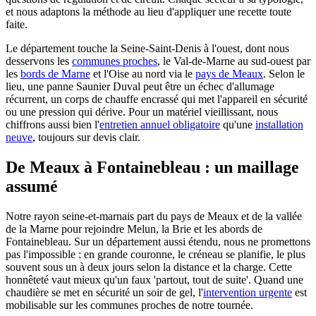
et nous adaptons la méthode au lieu d'appliquer une recette toute
faite.
Le département touche la Seine-Saint-Denis à l'ouest, dont nous
desservons les
communes proches
, le Val-de-Marne au sud-ouest par
les
bords de Marne
et l'Oise au nord via le
pays de Meaux
. Selon le
lieu, une panne Saunier Duval peut être un échec d'allumage
récurrent, un corps de chauffe encrassé qui met l'appareil en sécurité
ou une pression qui dérive. Pour un matériel vieillissant, nous
chiffrons aussi bien l'
entretien annuel obligatoire
qu'une
installation
neuve
, toujours sur devis clair.
De Meaux à Fontainebleau : un maillage
assumé
Notre rayon seine-et-marnais part du pays de Meaux et de la vallée
de la Marne pour rejoindre Melun, la Brie et les abords de
Fontainebleau. Sur un département aussi étendu, nous ne promettons
pas l'impossible : en grande couronne, le créneau se planifie, le plus
souvent sous un à deux jours selon la distance et la charge. Cette
honnêteté vaut mieux qu'un faux 'partout, tout de suite'. Quand une
chaudière se met en sécurité un soir de gel, l'
intervention urgente
est
mobilisable sur les communes proches de notre tournée.