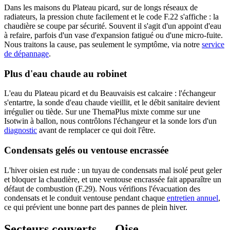
Dans les maisons du Plateau picard, sur de longs réseaux de
radiateurs, la pression chute facilement et le code F.22 s'affiche : la
chaudière se coupe par sécurité. Souvent il s'agit d'un appoint d'eau
à refaire, parfois d'un vase d'expansion fatigué ou d'une micro-fuite.
Nous traitons la cause, pas seulement le symptôme, via notre
service
de dépannage
.
Plus d'eau chaude au robinet
L'eau du Plateau picard et du Beauvaisis est calcaire : l'échangeur
s'entartre, la sonde d'eau chaude vieillit, et le débit sanitaire devient
irrégulier ou tiède. Sur une ThemaPlus mixte comme sur une
Isotwin à ballon, nous contrôlons l'échangeur et la sonde lors d'un
diagnostic
avant de remplacer ce qui doit l'être.
Condensats gelés ou ventouse encrassée
L'hiver oisien est rude : un tuyau de condensats mal isolé peut geler
et bloquer la chaudière, et une ventouse encrassée fait apparaître un
défaut de combustion (F.29). Nous vérifions l'évacuation des
condensats et le conduit ventouse pendant chaque
entretien annuel
,
ce qui prévient une bonne part des pannes de plein hiver.
Secteurs couverts — Oise