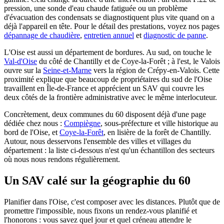
pression, une sonde d'eau chaude fatiguée ou un problème
d'évacuation des condensats se diagnostiquent plus vite quand on a
déjà l'appareil en tête. Pour le détail des prestations, voyez nos pages
dépannage de chaudière
,
entretien annuel
et
diagnostic de panne
.
L'Oise est aussi un département de bordures. Au sud, on touche le
Val-d'Oise
du côté de Chantilly et de Coye-la-Forêt ; à l'est, le Valois
ouvre sur la
Seine-et-Marne
vers la région de Crépy-en-Valois. Cette
proximité explique que beaucoup de propriétaires du sud de l'Oise
travaillent en Île-de-France et apprécient un SAV qui couvre les
deux côtés de la frontière administrative avec le même interlocuteur.
Concrètement, deux communes du 60 disposent déjà d'une page
dédiée chez nous :
Compiègne
, sous-préfecture et ville historique au
bord de l'Oise, et
Coye-la-Forêt
, en lisière de la forêt de Chantilly.
Autour, nous desservons l'ensemble des villes et villages du
département : la liste ci-dessous n'est qu'un échantillon des secteurs
où nous nous rendons régulièrement.
Un SAV calé sur la géographie du 60
Planifier dans l'Oise, c'est composer avec les distances. Plutôt que de
promettre l'impossible, nous fixons un rendez-vous planifié et
l'honorons : vous savez quel jour et quel créneau attendre le