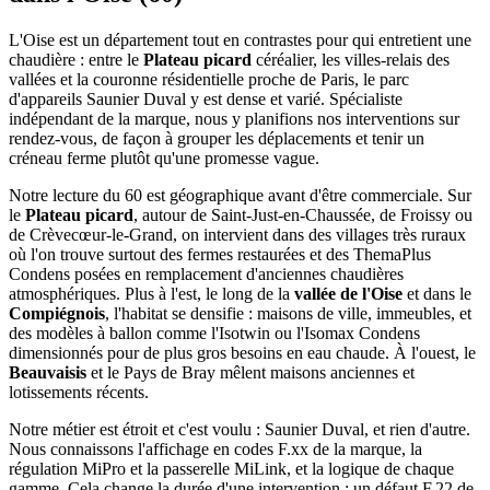
L'Oise est un département tout en contrastes pour qui entretient une
chaudière : entre le
Plateau picard
céréalier, les villes-relais des
vallées et la couronne résidentielle proche de Paris, le parc
d'appareils Saunier Duval y est dense et varié. Spécialiste
indépendant de la marque, nous y planifions nos interventions sur
rendez-vous, de façon à grouper les déplacements et tenir un
créneau ferme plutôt qu'une promesse vague.
Notre lecture du 60 est géographique avant d'être commerciale. Sur
le
Plateau picard
, autour de Saint-Just-en-Chaussée, de Froissy ou
de Crèvecœur-le-Grand, on intervient dans des villages très ruraux
où l'on trouve surtout des fermes restaurées et des ThemaPlus
Condens posées en remplacement d'anciennes chaudières
atmosphériques. Plus à l'est, le long de la
vallée de l'Oise
et dans le
Compiégnois
, l'habitat se densifie : maisons de ville, immeubles, et
des modèles à ballon comme l'Isotwin ou l'Isomax Condens
dimensionnés pour de plus gros besoins en eau chaude. À l'ouest, le
Beauvaisis
et le Pays de Bray mêlent maisons anciennes et
lotissements récents.
Notre métier est étroit et c'est voulu : Saunier Duval, et rien d'autre.
Nous connaissons l'affichage en codes F.xx de la marque, la
régulation MiPro et la passerelle MiLink, et la logique de chaque
gamme. Cela change la durée d'une intervention : un défaut F.22 de