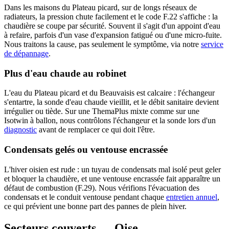
Dans les maisons du Plateau picard, sur de longs réseaux de
radiateurs, la pression chute facilement et le code F.22 s'affiche : la
chaudière se coupe par sécurité. Souvent il s'agit d'un appoint d'eau
à refaire, parfois d'un vase d'expansion fatigué ou d'une micro-fuite.
Nous traitons la cause, pas seulement le symptôme, via notre
service
de dépannage
.
Plus d'eau chaude au robinet
L'eau du Plateau picard et du Beauvaisis est calcaire : l'échangeur
s'entartre, la sonde d'eau chaude vieillit, et le débit sanitaire devient
irrégulier ou tiède. Sur une ThemaPlus mixte comme sur une
Isotwin à ballon, nous contrôlons l'échangeur et la sonde lors d'un
diagnostic
avant de remplacer ce qui doit l'être.
Condensats gelés ou ventouse encrassée
L'hiver oisien est rude : un tuyau de condensats mal isolé peut geler
et bloquer la chaudière, et une ventouse encrassée fait apparaître un
défaut de combustion (F.29). Nous vérifions l'évacuation des
condensats et le conduit ventouse pendant chaque
entretien annuel
,
ce qui prévient une bonne part des pannes de plein hiver.
Secteurs couverts — Oise