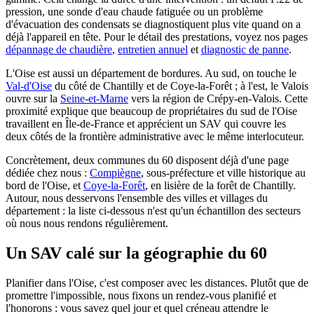
pression, une sonde d'eau chaude fatiguée ou un problème
d'évacuation des condensats se diagnostiquent plus vite quand on a
déjà l'appareil en tête. Pour le détail des prestations, voyez nos pages
dépannage de chaudière
,
entretien annuel
et
diagnostic de panne
.
L'Oise est aussi un département de bordures. Au sud, on touche le
Val-d'Oise
du côté de Chantilly et de Coye-la-Forêt ; à l'est, le Valois
ouvre sur la
Seine-et-Marne
vers la région de Crépy-en-Valois. Cette
proximité explique que beaucoup de propriétaires du sud de l'Oise
travaillent en Île-de-France et apprécient un SAV qui couvre les
deux côtés de la frontière administrative avec le même interlocuteur.
Concrètement, deux communes du 60 disposent déjà d'une page
dédiée chez nous :
Compiègne
, sous-préfecture et ville historique au
bord de l'Oise, et
Coye-la-Forêt
, en lisière de la forêt de Chantilly.
Autour, nous desservons l'ensemble des villes et villages du
département : la liste ci-dessous n'est qu'un échantillon des secteurs
où nous nous rendons régulièrement.
Un SAV calé sur la géographie du 60
Planifier dans l'Oise, c'est composer avec les distances. Plutôt que de
promettre l'impossible, nous fixons un rendez-vous planifié et
l'honorons : vous savez quel jour et quel créneau attendre le