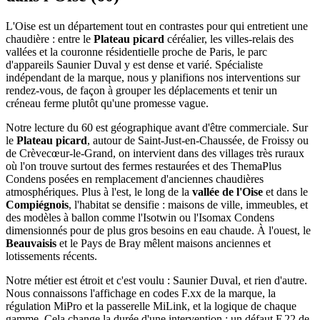
L'Oise est un département tout en contrastes pour qui entretient une
chaudière : entre le
Plateau picard
céréalier, les villes-relais des
vallées et la couronne résidentielle proche de Paris, le parc
d'appareils Saunier Duval y est dense et varié. Spécialiste
indépendant de la marque, nous y planifions nos interventions sur
rendez-vous, de façon à grouper les déplacements et tenir un
créneau ferme plutôt qu'une promesse vague.
Notre lecture du 60 est géographique avant d'être commerciale. Sur
le
Plateau picard
, autour de Saint-Just-en-Chaussée, de Froissy ou
de Crèvecœur-le-Grand, on intervient dans des villages très ruraux
où l'on trouve surtout des fermes restaurées et des ThemaPlus
Condens posées en remplacement d'anciennes chaudières
atmosphériques. Plus à l'est, le long de la
vallée de l'Oise
et dans le
Compiégnois
, l'habitat se densifie : maisons de ville, immeubles, et
des modèles à ballon comme l'Isotwin ou l'Isomax Condens
dimensionnés pour de plus gros besoins en eau chaude. À l'ouest, le
Beauvaisis
et le Pays de Bray mêlent maisons anciennes et
lotissements récents.
Notre métier est étroit et c'est voulu : Saunier Duval, et rien d'autre.
Nous connaissons l'affichage en codes F.xx de la marque, la
régulation MiPro et la passerelle MiLink, et la logique de chaque
gamme. Cela change la durée d'une intervention : un défaut F.22 de